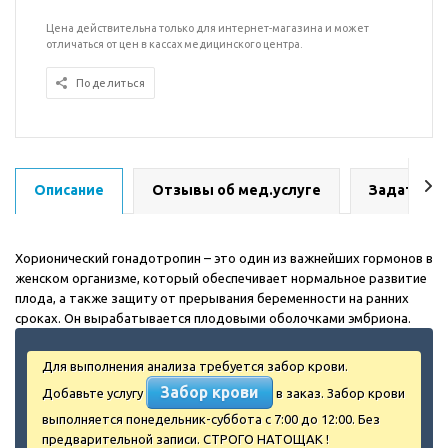
Цена действительна только для интернет-магазина и может
отличаться от цен в кассах медицинского центра.
Поделиться
Описание
Отзывы об мед.услуге
Задать во
Хорионический гонадотропин – это один из важнейших гормонов в
женском организме, который обеспечивает нормальное развитие
плода, а также защиту от прерывания беременности на ранних
сроках. Он вырабатывается плодовыми оболочками эмбриона.
Для выполнения анализа требуется забор крови.
Забор крови
Добавьте услугу
в заказ. Забор крови
выполняется понедельник-суббота с 7:00 до 12:00. Без
предварительной записи. СТРОГО НАТОЩАК !