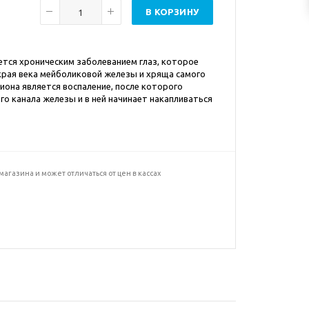
В КОРЗИНУ
яется хроническим заболеванием глаз, которое
 края века мейболиковой железы и хряща самого
иона является воспаление, после которого
о канала железы и в ней начинает накапливаться
агазина и может отличаться от цен в кассах