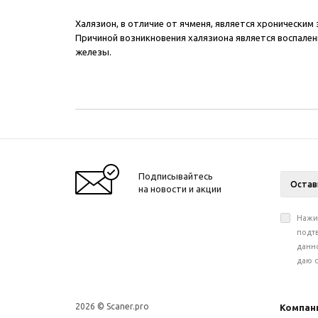
Халязион, в отличие от ячменя, является хроническим
Причиной возникновения халязиона является воспален
железы.
Подписывайтесь
на новости и акции
Нажи
подт
данн
даю 
2026 © Scaner.pro
Компан